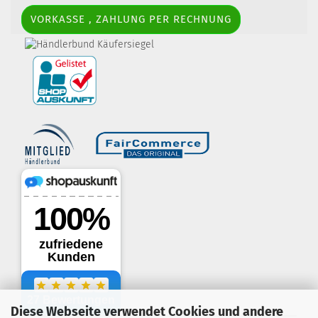
VORKASSE , ZAHLUNG PER RECHNUNG
border-style: solid; margin: 5px; width:
60px; height: 60px;" title="Händlerbund AGB-Prüfsiegel" />
Diese Webseite verwendet Cookies und andere