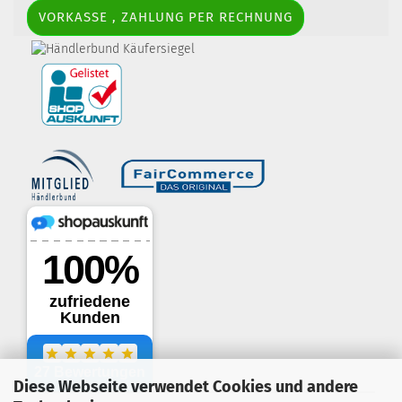
VORKASSE , ZAHLUNG PER RECHNUNG
border-style: solid; margin: 5px; width:
60px; height: 60px;" title="Händlerbund AGB-Prüfsiegel" />
Diese Webseite verwendet Cookies und andere
.