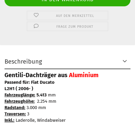
AUF DEN MERKZETTEL
FRAGE ZUM PRODUKT
Beschreibung
Gentili-Dachträger aus
Aluminium
Passend für: Fiat Ducato
L2H1 ( 2006- )
Fahrzeuglänge:
5.413
mm
Fahrzeughöhe:
2.254 mm
Radstand:
3.000 mm
Traversen:
3
Inkl.:
Laderolle, Windabweiser