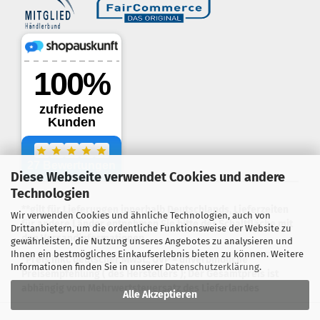
Diese Webseite verwendet Cookies und andere
.
Technologien
**gilt für Lieferungen innerhalb Deutschlands, Lieferzeiten
Wir verwenden Cookies und ähnliche Technologien, auch von
für andere Länder entnehmen Sie bitte der Schaltfläche mit
Drittanbietern, um die ordentliche Funktionsweise der Website zu
den Versandinformationen
gewährleisten, die Nutzung unseres Angebotes zu analysieren und
Ihnen ein bestmögliches Einkaufserlebnis bieten zu können. Weitere
*Preis inkl. deutscher MwSt.; UVP = unverbindliche
Informationen finden Sie in unserer
Datenschutzerklärung
.
Preisempfehlung ( des Herstellers ); Der Gesamtpreis ist
abhängig vom Mehrwertsteuersatz des Lieferlandes
Alle Akzeptieren