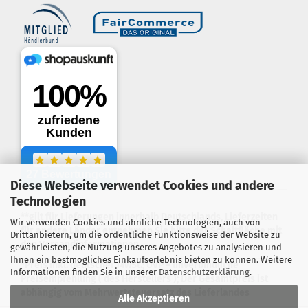
Diese Webseite verwendet Cookies und andere
.
Technologien
**gilt für Lieferungen innerhalb Deutschlands, Lieferzeiten
Wir verwenden Cookies und ähnliche Technologien, auch von
für andere Länder entnehmen Sie bitte der Schaltfläche mit
Drittanbietern, um die ordentliche Funktionsweise der Website zu
den Versandinformationen
gewährleisten, die Nutzung unseres Angebotes zu analysieren und
Ihnen ein bestmögliches Einkaufserlebnis bieten zu können. Weitere
*Preis inkl. deutscher MwSt.; UVP = unverbindliche
Informationen finden Sie in unserer
Datenschutzerklärung
.
Preisempfehlung ( des Herstellers ); Der Gesamtpreis ist
abhängig vom Mehrwertsteuersatz des Lieferlandes
Alle Akzeptieren