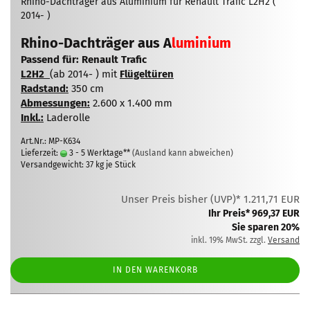
Rhino-Dachträger aus Aluminium für Renault Trafic L2H2 (
2014- )
Rhino-Dachträger aus
A
luminium
Passend für: Renault Trafic
L2H2
(ab 2014- ) mit
Flügeltüren
Radstand:
350 cm
Abmessungen:
2.600 x 1.400 mm
Inkl.:
Laderolle
Art.Nr.: MP-K634
Lieferzeit:
3 - 5 Werktage**
(Ausland kann abweichen)
Versandgewicht:
37
kg je Stück
Unser Preis bisher (UVP)* 1.211,71 EUR
Ihr Preis* 969,37 EUR
Sie sparen 20%
inkl. 19% MwSt. zzgl.
Versand
IN DEN WARENKORB