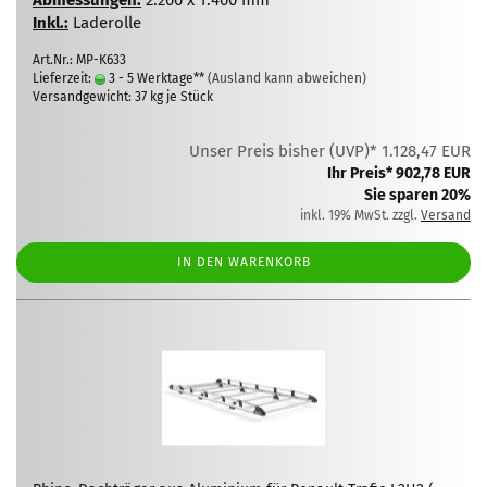
Abmessungen:
2.200 x 1.400 mm
Inkl.:
Laderolle
Art.Nr.: MP-K633
Lieferzeit:
3 - 5 Werktage**
(Ausland kann abweichen)
Versandgewicht:
37
kg je Stück
Unser Preis bisher (UVP)* 1.128,47 EUR
Ihr Preis* 902,78 EUR
Sie sparen 20%
inkl. 19% MwSt. zzgl.
Versand
IN DEN WARENKORB