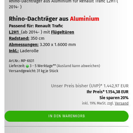
Rhino-Dachträger aus Aluminium für Renault Trafic L2H1 (
2014- )
Rhino-Dachträger aus
Aluminium
Passend für: Renault Trafic
L2H1
(ab 2014- ) mit
Flügeltüren
Radstand:
350 cm
Abmessungen:
3.200 x 1.6000 mm
Inkl.:
Laderolle
Art.Nr.: MP-K631
Lieferzeit:
3 - 5 Werktage**
(Ausland kann abweichen)
Versandgewicht:
31
kg je Stück
Unser Preis bisher (UVP)* 1.442,97 EUR
Ihr Preis* 1.154,38 EUR
Sie sparen 20%
inkl. 19% MwSt. zzgl.
Versand
IN DEN WARENKORB