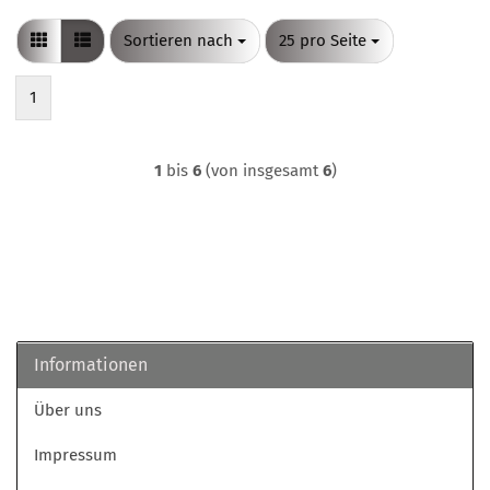
Sortieren nach
pro Seite
Sortieren nach
25 pro Seite
1
1
bis
6
(von insgesamt
6
)
Informationen
Über uns
Impressum