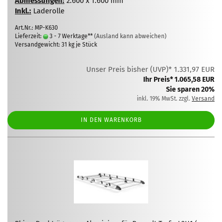
Abmessungen:
2.600 x 1.600 mm
Inkl.:
Laderolle
Art.Nr.: MP-K630
Lieferzeit:
3 - 7 Werktage**
(Ausland kann abweichen)
Versandgewicht:
31
kg je Stück
Unser Preis bisher (UVP)* 1.331,97 EUR
Ihr Preis* 1.065,58 EUR
Sie sparen 20%
inkl. 19% MwSt. zzgl.
Versand
IN DEN WARENKORB