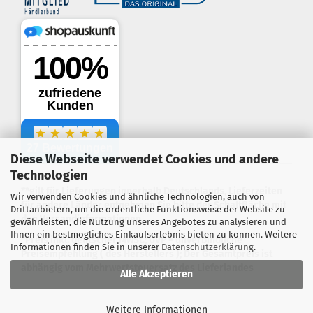
Diese Webseite verwendet Cookies und andere
.
Technologien
**gilt für Lieferungen innerhalb Deutschlands, Lieferzeiten
Wir verwenden Cookies und ähnliche Technologien, auch von
für andere Länder entnehmen Sie bitte der Schaltfläche mit
Drittanbietern, um die ordentliche Funktionsweise der Website zu
den Versandinformationen
gewährleisten, die Nutzung unseres Angebotes zu analysieren und
Ihnen ein bestmögliches Einkaufserlebnis bieten zu können. Weitere
*Preis inkl. deutscher MwSt.; UVP = unverbindliche
Informationen finden Sie in unserer
Datenschutzerklärung
.
Preisempfehlung ( des Herstellers ); Der Gesamtpreis ist
abhängig vom Mehrwertsteuersatz des Lieferlandes
Alle Akzeptieren
Webshop erstellen
mit Gambio.de © 2026
Weitere Informationen