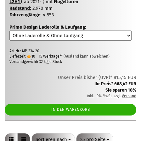
L2H1
( ab 2021- ) mit
Flügeltüren
Radstand:
2.970 mm
Fahrzeuglänge
: 4.853
Prime Design Laderolle & Laufgang:
Art.Nr.: MP-234-20
Lieferzeit:
10 - 15 Werktage**
(Ausland kann abweichen)
Versandgewicht:
32
kg je Stück
Unser Preis bisher (UVP)* 815,15 EUR
Ihr Preis* 668,42 EUR
Sie sparen 18%
inkl. 19% MwSt. zzgl.
Versand
IN DEN WARENKORB
Sortieren nach
pro Seite
Sortieren nach
25 pro Seite