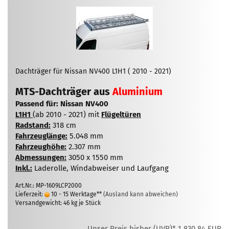
Dachträger für Nissan NV400 L1H1 ( 2010 - 2021)
MTS-Dachträger aus
Aluminium
Passend für: Nissan NV400
L1H1
(ab 2010 - 2021) mit
Flügeltüren
Radstand:
318 cm
Fahrzeuglänge:
5.048 mm
Fahrzeughöhe:
2.307 mm
Abmessungen:
3050 x 1550 mm
Inkl.:
Laderolle, Windabweiser und Laufgang
Art.Nr.: MP-1609LCP2000
Lieferzeit:
10 - 15 Werktage**
(Ausland kann abweichen)
Versandgewicht:
46
kg je Stück
Unser Preis bisher (UVP)* 1.830,84 EUR