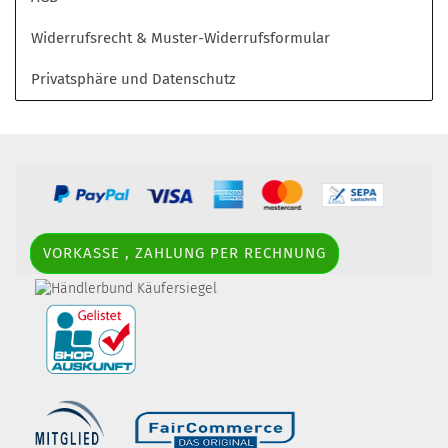
Widerrufsrecht & Muster-Widerrufsformular
Privatsphäre und Datenschutz
VORKASSE , ZAHLUNG PER RECHNUNG
border-style: solid; margin: 5px; width:
60px; height: 60px;" title="Händlerbund AGB-Prüfsiegel" />