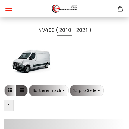
NV400 ( 2010 - 2021 )
Sortieren nach
pro Seite
Sortieren nach
25 pro Seite
1