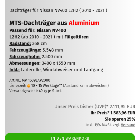
Dachträger für Nissan NV400 L2H2 ( 2010 - 2021 )
MTS-Dachträger aus
Aluminium
Passend für: Nissan NV400
L2H2
(ab 2010 - 2021 ) mit
Flügeltüren
Radstand:
368 cm
Fahrzeuglänge:
5.548 mm​
Fahrzeughöhe:
2.500 mm
Abmessungen:
3400 x 1550 mm
Inkl.:
Laderolle, Windabweiser und Laufgang
Art.Nr.: MP-1609LAP2000
Lieferzeit:
10 - 15 Werktage**
(Ausland kann abweichen)
Versandgewicht:
49
kg je Stück
Unser Preis bisher (UVP)* 2.111,95 EUR
Ihr Preis* 1.583,96 EUR
Sie sparen 25%
inkl. 19% MwSt. zzgl.
Versand
IN DEN WARENKORB