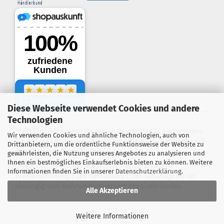
Diese Webseite verwendet Cookies und andere
.
Technologien
**gilt für Lieferungen innerhalb Deutschlands, Lieferzeiten
Wir verwenden Cookies und ähnliche Technologien, auch von
für andere Länder entnehmen Sie bitte der Schaltfläche mit
Drittanbietern, um die ordentliche Funktionsweise der Website zu
den Versandinformationen
gewährleisten, die Nutzung unseres Angebotes zu analysieren und
Ihnen ein bestmögliches Einkaufserlebnis bieten zu können. Weitere
*Preis inkl. deutscher MwSt.; UVP = unverbindliche
Informationen finden Sie in unserer
Datenschutzerklärung
.
Preisempfehlung ( des Herstellers ); Der Gesamtpreis ist
abhängig vom Mehrwertsteuersatz des Lieferlandes
Alle Akzeptieren
Webshop erstellen
mit Gambio.de © 2026
Weitere Informationen