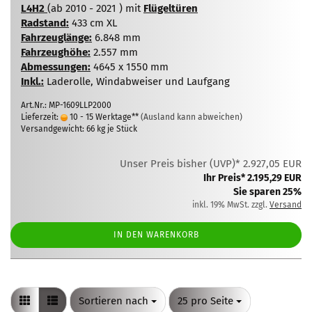
L4H2
(ab 2010 - 2021 ) mit
Flügeltüren
Radstand:
433 cm XL
Fahrzeuglänge:
6.848 mm
Fahrzeughöhe:
2.557 mm
Abmessungen:
4645 x 1550 mm
Inkl.:
Laderolle, Windabweiser und Laufgang
Art.Nr.: MP-1609LLP2000
Lieferzeit:
10 - 15 Werktage**
(Ausland kann abweichen)
Versandgewicht:
66
kg je Stück
Unser Preis bisher (UVP)* 2.927,05 EUR
Ihr Preis* 2.195,29 EUR
Sie sparen 25%
inkl. 19% MwSt. zzgl.
Versand
IN DEN WARENKORB
Sortieren nach
pro Seite
Sortieren nach
25 pro Seite