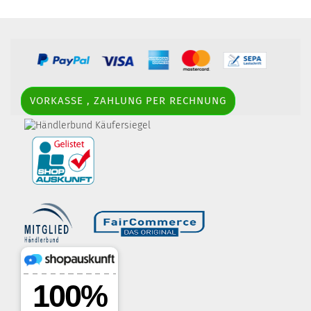
VORKASSE , ZAHLUNG PER RECHNUNG
border-style: solid; margin: 5px; width:
60px; height: 60px;" title="Händlerbund AGB-Prüfsiegel" />