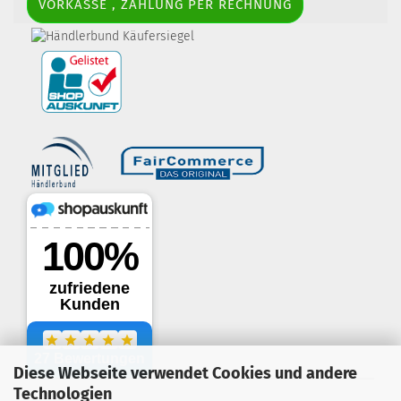
VORKASSE , ZAHLUNG PER RECHNUNG
border-style: solid; margin: 5px; width:
60px; height: 60px;" title="Händlerbund AGB-Prüfsiegel" />
Diese Webseite verwendet Cookies und andere
.
Technologien